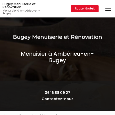
Aller
Bugey Menuiserie et
au
Rénovation
Rappel Gratuit
Menuisier à Ambérieu-en-
contenu
Bugey
principal
Menuisier à Ambérieu-en-
Bugey
06 16 88 09 27
Contactez-nous