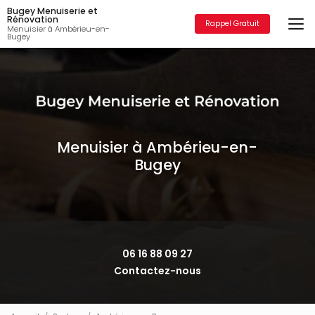
Aller
Bugey Menuiserie et
au
Rénovation
Rappel Gratuit
Menuisier à Ambérieu-en-
contenu
Bugey
principal
Menuisier à Ambérieu-en-
Bugey
06 16 88 09 27
Contactez-nous