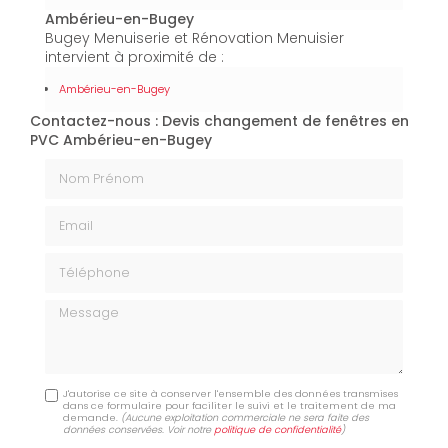
Ambérieu-en-Bugey
Bugey Menuiserie et Rénovation Menuisier
intervient à proximité de :
Ambérieu-en-Bugey
Contactez-nous : Devis changement de fenêtres en
PVC Ambérieu-en-Bugey
Nom Prénom
Email
Téléphone
Message
J'autorise ce site à conserver l'ensemble des données transmises
dans ce formulaire pour faciliter le suivi et le traitement de ma
demande.
(Aucune exploitation commerciale ne sera faite des
données conservées. Voir notre
politique de confidentialité
)