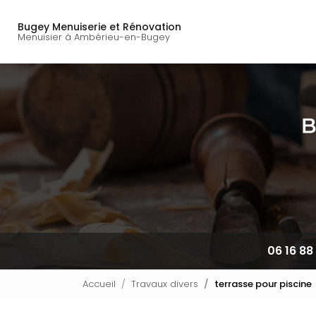
Navigation principal
Aller
au
Bugey Menuiserie et Rénovation
contenu
Menuisier à Ambérieu-en-Bugey
principal
06 16 88
Accueil
Travaux divers
terrasse pour piscine