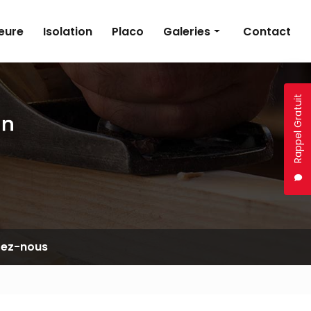
ieure
Isolation
Placo
Galeries
Contact
Menuiserie
Menuiserie extérieure
Rappel Gratuit
Isolation
Placo
Travaux divers
tez-nous